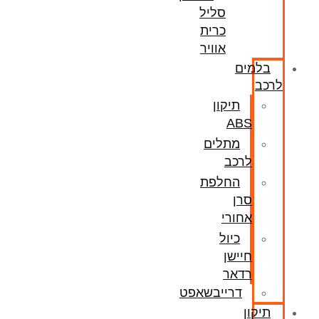
סליל
כרית
אוויר
בלמים
לרכב
תיקון
ABS
מתלים
לרכב
החלפת
סרן
אחורי
כיול
חיישן
רדאר
דרייבשאפט
תיקון