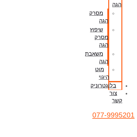
הגה
מסרק
הגה
שיפוץ
מסרק
הגה
משאבת
הגה
מוט
היגוי
בלוגטרוניק
צור
קשר
077-9995201