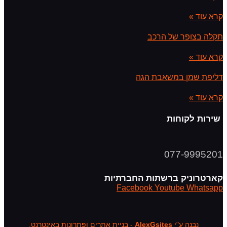
קרא עוד »
תקלה בצופר של הרכב
קרא עוד »
דליפת שמן במשאבת הגה
קרא עוד »
שירות לקוחות
077-9995201
קארטרוניק ברשתות החברתיות
Facebook
Youtube
Whatsapp
נבנה ע"י
AlexGsites
- בניית אתרים ופתרונות באינטרנט.