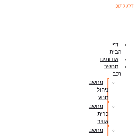
דלג לתוכן
דף
הבית
אודותינו
מחשב
רכב
מחשב
ניהול
מנוע
מחשב
כרית
אוויר
מחשב