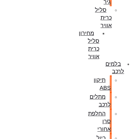
גיר
סליל
כרית
אוויר
מחירון
סליל
כרית
אוויר
בלמים
לרכב
תיקון
ABS
מתלים
לרכב
החלפת
סרן
אחורי
כיול