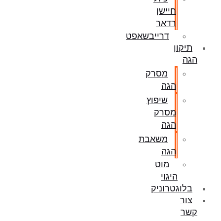
חיישן
רדאר
דרייבשאפט
תיקון
הגה
מסרק
הגה
שיפוץ
מסרק
הגה
משאבת
הגה
מוט
היגוי
בלוגטרוניק
צור
קשר