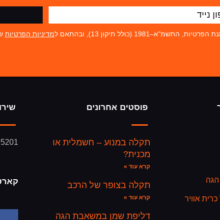
19 (כולל תיקון 13), ובהתאם ל
מדיניות הפרטיות
של
פוסטים אחרונים
שירו
תקלה במנוע – חשמלית או
95201
מכנית?
קרא עוד »
הגה
קארט
תקלה בצופר של הרכב
קרא עוד »
רית אוויר
דליפת שמן במשאבת הגה