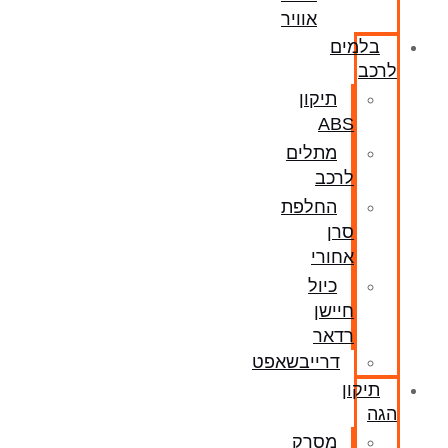
אוויר
בלמים
לרכב
תיקון
ABS
מתלים
לרכב
החלפת
סרן
אחורי
כיול
חיישן
רדאר
דרייבשאפט
תיקון
הגה
מסרק