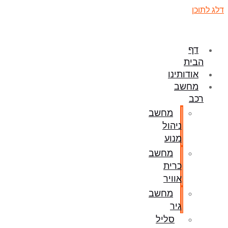
דלג לתוכן
דף
הבית
אודותינו
מחשב
רכב
מחשב
ניהול
מנוע
מחשב
כרית
אוויר
מחשב
גיר
סליל