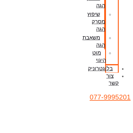
הגה
שיפוץ
מסרק
הגה
משאבת
הגה
מוט
היגוי
בלוגטרוניק
צור
קשר
077-9995201
שיפוץ / החלפת סליל כרית אוויר סיאט