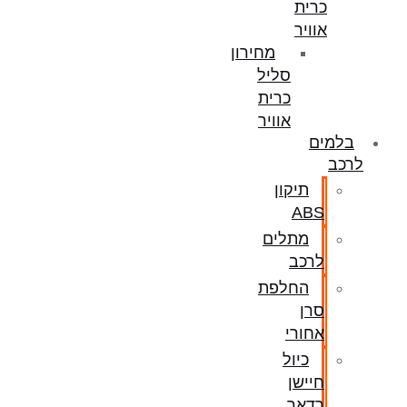
כרית
אוויר
מחירון
סליל
כרית
אוויר
בלמים
לרכב
תיקון
ABS
מתלים
לרכב
החלפת
סרן
אחורי
כיול
חיישן
רדאר