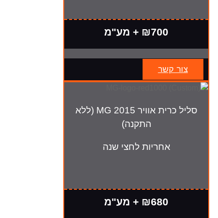
₪700 + מע"מ
צור קשר
סליל כרית אוויר MG 2015 (ללא
התקנה)
אחריות לחצי שנה
₪680 + מע"מ