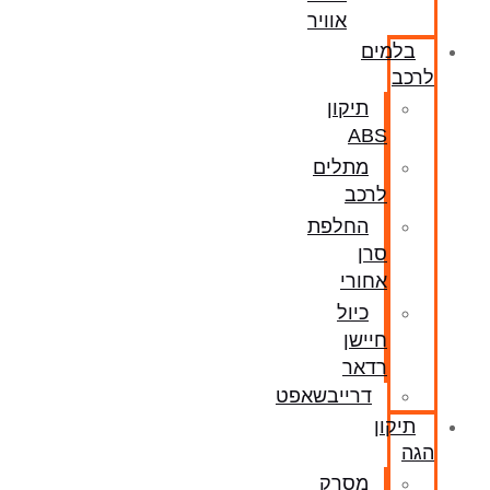
אוויר
בלמים
לרכב
תיקון
ABS
מתלים
לרכב
החלפת
סרן
אחורי
כיול
חיישן
רדאר
דרייבשאפט
תיקון
הגה
מסרק