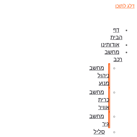
דלג לתוכן
דף
הבית
אודותינו
מחשב
רכב
מחשב
ניהול
מנוע
מחשב
כרית
אוויר
מחשב
גיר
סליל