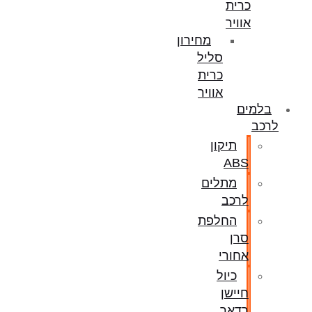
כרית
אוויר
מחירון
סליל
כרית
אוויר
בלמים
לרכב
תיקון
ABS
מתלים
לרכב
החלפת
סרן
אחורי
כיול
חיישן
רדאר