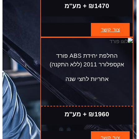
₪1470 + מע"מ
צור קשר
החלפת יחידת ABS פורד
אקספלורר 2011 (ללא התקנה)
אחריות לחצי שנה
₪1960 + מע"מ
צור קשר