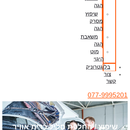
הגה
שיפוץ
מסרק
הגה
משאבת
הגה
מוט
היגוי
בלוגטרוניק
צור
קשר
077-9995201
שיפוץ / החלפת סליל כרית אוויר