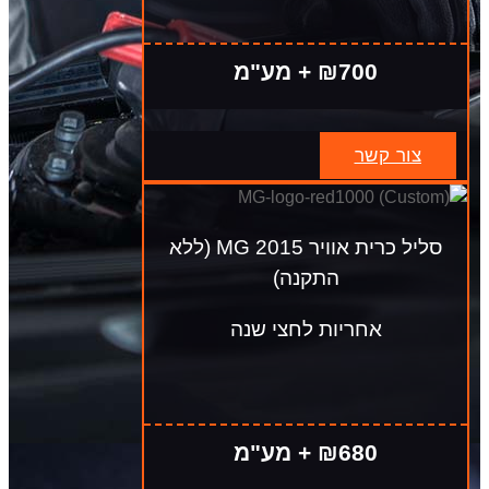
₪700 + מע"מ
צור קשר
סליל כרית אוויר MG 2015 (ללא
התקנה)
אחריות לחצי שנה
₪680 + מע"מ