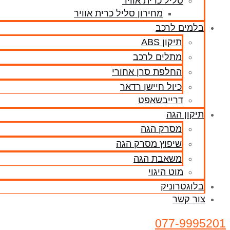
סליל כרית אוויר
מחירון סליל כרית אוויר
בלמים לרכב
תיקון ABS
מתלים לרכב
החלפת סרן אחורי
כיול חיישן רדאר
דרייבשאפט
תיקון הגה
מסרק הגה
שיפוץ מסרק הגה
משאבת הגה
מוט היגוי
בלוגטרוניק
צור קשר
077-9995201