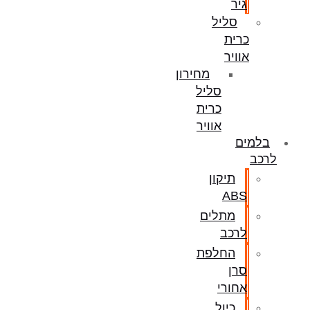
גיר
סליל
כרית
אוויר
מחירון
סליל
כרית
אוויר
בלמים
לרכב
תיקון
ABS
מתלים
לרכב
החלפת
סרן
אחורי
כיול