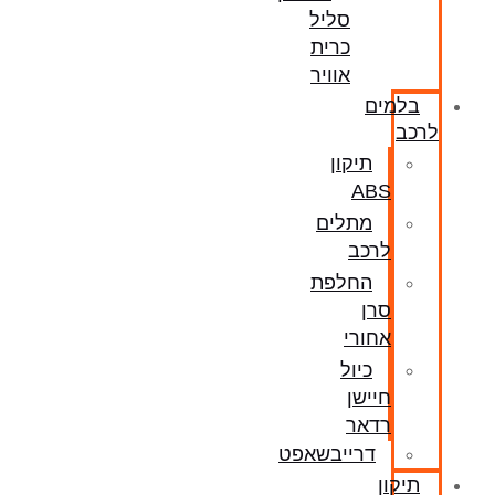
סליל
כרית
אוויר
בלמים
לרכב
תיקון
ABS
מתלים
לרכב
החלפת
סרן
אחורי
כיול
חיישן
רדאר
דרייבשאפט
תיקון