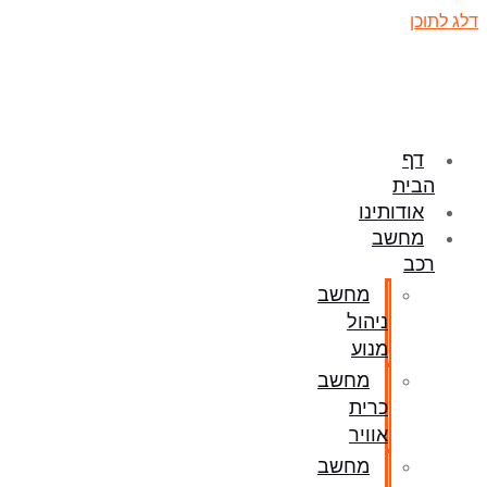
דלג לתוכן
דף
הבית
אודותינו
מחשב
רכב
מחשב
ניהול
מנוע
מחשב
כרית
אוויר
מחשב