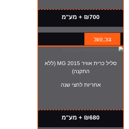
₪700 + מע"מ
צור קשר
סליל כרית אוויר MG 2015 (ללא
התקנה)
אחריות לחצי שנה
₪680 + מע"מ