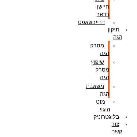
חיישן
רדאר
דרייבשאפט
תיקון
הגה
מסרק
הגה
שיפוץ
מסרק
הגה
משאבת
הגה
מוט
היגוי
בלוגטרוניק
צור
קשר