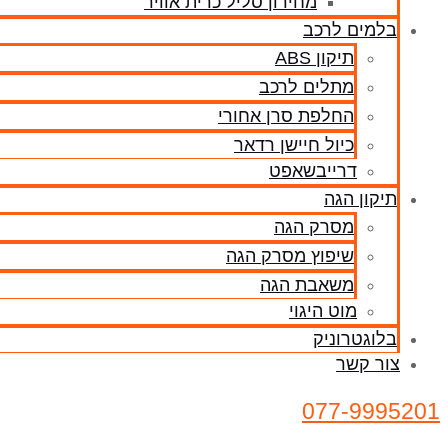
מחירון סליל כרית אוויר
בלמים לרכב
תיקון ABS
מתלים לרכב
החלפת סרן אחורי
כיול חיישן רדאר
דרייבשאפט
תיקון הגה
מסרק הגה
שיפוץ מסרק הגה
משאבת הגה
מוט היגוי
בלוגטרוניק
צור קשר
077-9995201