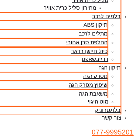
סליל כרית אוויר
מחירון סליל כרית אוויר
בלמים לרכב
תיקון ABS
מתלים לרכב
החלפת סרן אחורי
כיול חיישן רדאר
דרייבשאפט
תיקון הגה
מסרק הגה
שיפוץ מסרק הגה
משאבת הגה
מוט היגוי
בלוגטרוניק
צור קשר
077-9995201