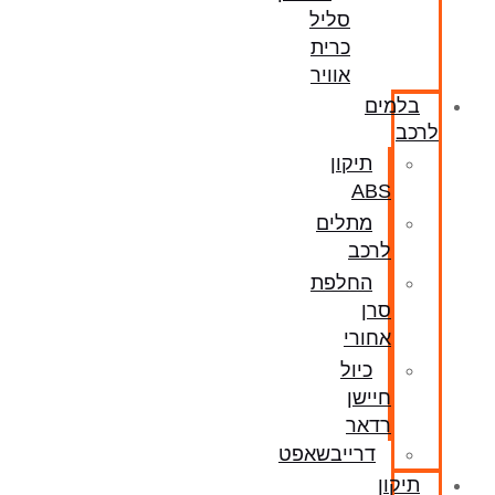
סליל
כרית
אוויר
בלמים
לרכב
תיקון
ABS
מתלים
לרכב
החלפת
סרן
אחורי
כיול
חיישן
רדאר
דרייבשאפט
תיקון