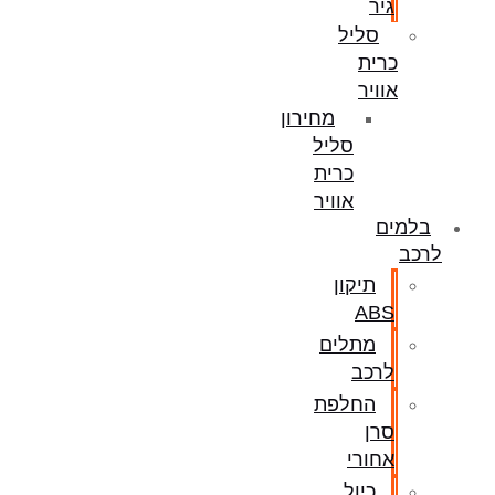
גיר
סליל
כרית
אוויר
מחירון
סליל
כרית
אוויר
בלמים
לרכב
תיקון
ABS
מתלים
לרכב
החלפת
סרן
אחורי
כיול