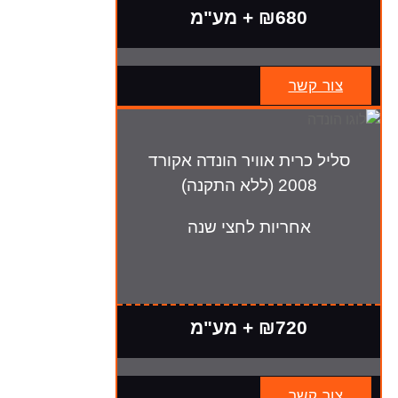
₪680 + מע"מ
צור קשר
סליל כרית אוויר הונדה אקורד
2008 (ללא התקנה)
אחריות לחצי שנה
₪720 + מע"מ
צור קשר