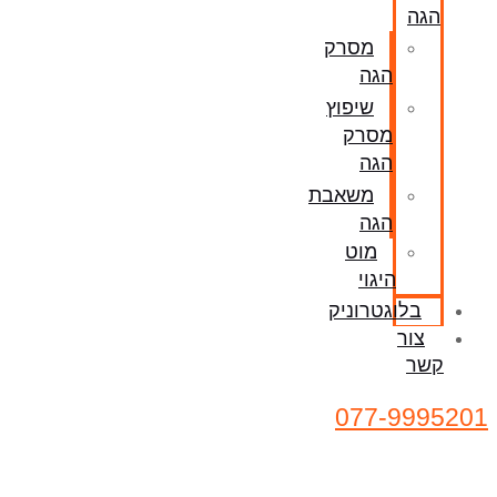
הגה
מסרק
הגה
שיפוץ
מסרק
הגה
משאבת
הגה
מוט
היגוי
בלוגטרוניק
צור
קשר
077-9995201