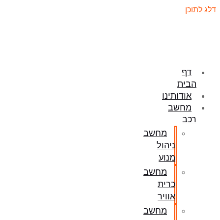
דלג לתוכן
דף
הבית
אודותינו
מחשב
רכב
מחשב
ניהול
מנוע
מחשב
כרית
אוויר
מחשב