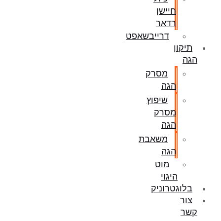
חיישן
רדאר
דרייבשאפט
תיקון
הגה
מסרק
הגה
שיפוץ
מסרק
הגה
משאבת
הגה
מוט
היגוי
בלוגטרוניק
צור
קשר