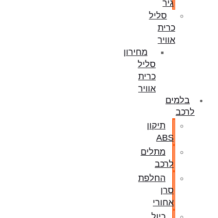
גיר
סליל
כרית
אוויר
מחירון
סליל
כרית
אוויר
בלמים
לרכב
תיקון
ABS
מתלים
לרכב
החלפת
סרן
אחורי
כיול