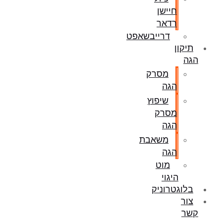
חיישן
רדאר
דרייבשאפט
תיקון
הגה
מסרק
הגה
שיפוץ
מסרק
הגה
משאבת
הגה
מוט
היגוי
בלוגטרוניק
צור
קשר