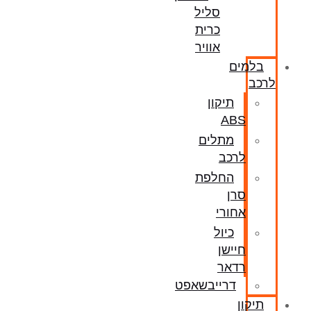
סליל
כרית
אוויר
בלמים
לרכב
תיקון
ABS
מתלים
לרכב
החלפת
סרן
אחורי
כיול
חיישן
רדאר
דרייבשאפט
תיקון