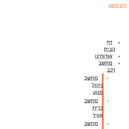
דלג לתוכן
דף
הבית
אודותינו
מחשב
רכב
מחשב
ניהול
מנוע
מחשב
כרית
אוויר
מחשב