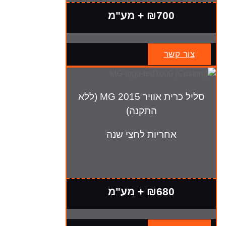
₪700 + מע"מ
צור קשר
סליל כרית אוויר MG 2015 (ללא
התקנה)
אחריות לחצי שנה
₪680 + מע"מ