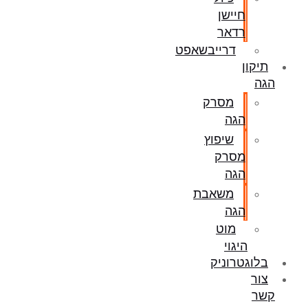
חיישן
רדאר
דרייבשאפט
תיקון
הגה
מסרק
הגה
שיפוץ
מסרק
הגה
משאבת
הגה
מוט
היגוי
בלוגטרוניק
צור
קשר