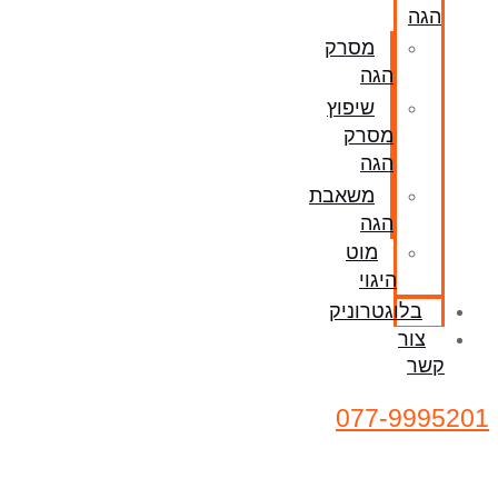
הגה
מסרק
הגה
שיפוץ
מסרק
הגה
משאבת
הגה
מוט
היגוי
בלוגטרוניק
צור
קשר
077-9995201