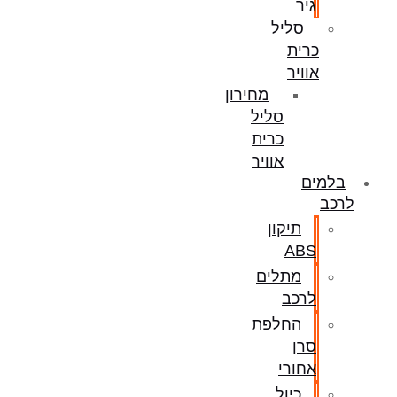
גיר
סליל
כרית
אוויר
מחירון
סליל
כרית
אוויר
בלמים
לרכב
תיקון
ABS
מתלים
לרכב
החלפת
סרן
אחורי
כיול