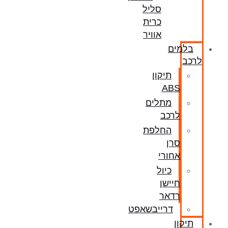
סליל
כרית
אוויר
בלמים
לרכב
תיקון
ABS
מתלים
לרכב
החלפת
סרן
אחורי
כיול
חיישן
רדאר
דרייבשאפט
תיקון