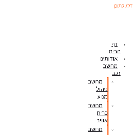
דלג לתוכן
דף
הבית
אודותינו
מחשב
רכב
מחשב
ניהול
מנוע
מחשב
כרית
אוויר
מחשב