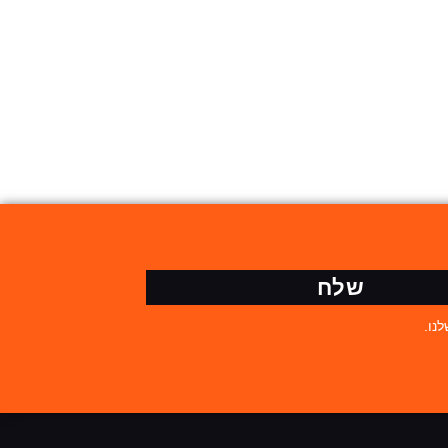
שלח
נו.