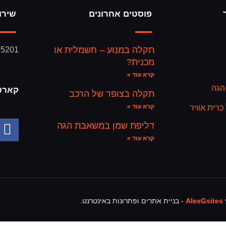
פוסטים אחרונים
שירו
תקלה במנוע – חשמלית או
95201
מכנית?
קרא עוד »
הגה
קארט
תקלה בצופר של הרכב
קרא עוד »
רית אוויר
דליפת שמן במשאבת הגה
קרא עוד »
י
AlexGsites
- בניית אתרים ופתרונות באינטרנט.