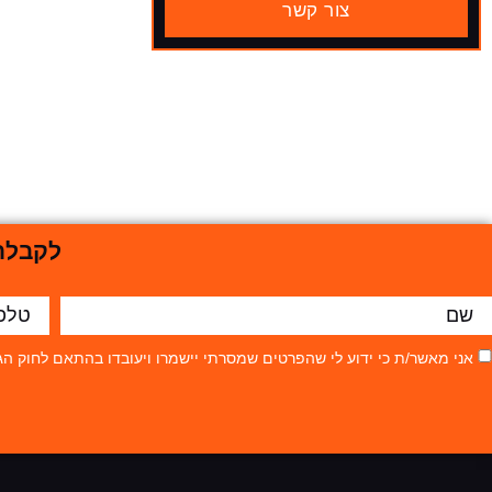
צור קשר
לקבלת 
אני מאשר/ת כי ידוע לי שהפרטים שמסרתי יישמרו ויעובדו בהתאם לחוק הגנת הפרטיות, התשמ"א–81