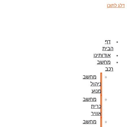
דלג לתוכן
דף
הבית
אודותינו
מחשב
רכב
מחשב
ניהול
מנוע
מחשב
כרית
אוויר
מחשב