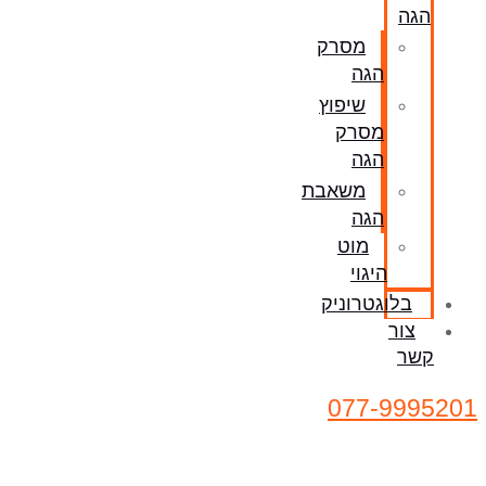
הגה
מסרק
הגה
שיפוץ
מסרק
הגה
משאבת
הגה
מוט
היגוי
בלוגטרוניק
צור
קשר
077-9995201