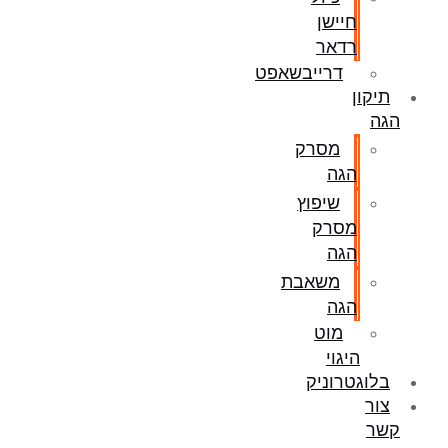
חיישן
רדאר
דרייבשאפט
תיקון
הגה
מסרק
הגה
שיפוץ
מסרק
הגה
משאבת
הגה
מוט
היגוי
בלוגטרוניק
צור
קשר