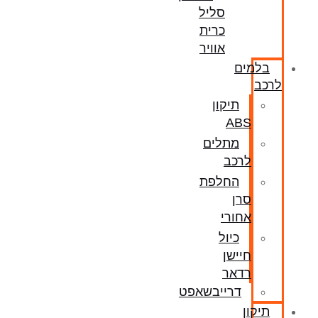
סליל
כרית
אוויר
בלמים
לרכב
תיקון
ABS
מתלים
לרכב
החלפת
סרן
אחורי
כיול
חיישן
רדאר
דרייבשאפט
תיקון