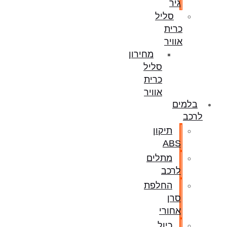
גיר
סליל
כרית
אוויר
מחירון
סליל
כרית
אוויר
בלמים
לרכב
תיקון
ABS
מתלים
לרכב
החלפת
סרן
אחורי
כיול