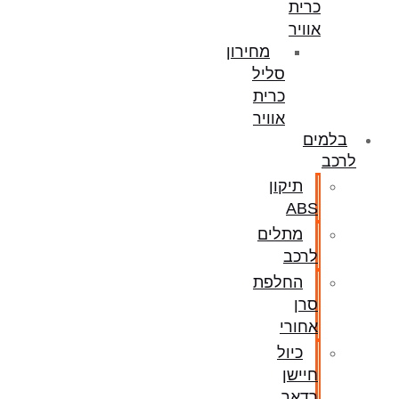
כרית
אוויר
מחירון
סליל
כרית
אוויר
בלמים
לרכב
תיקון
ABS
מתלים
לרכב
החלפת
סרן
אחורי
כיול
חיישן
רדאר