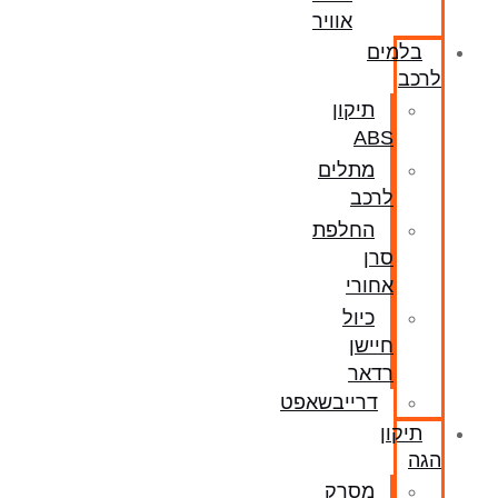
אוויר
בלמים
לרכב
תיקון
ABS
מתלים
לרכב
החלפת
סרן
אחורי
כיול
חיישן
רדאר
דרייבשאפט
תיקון
הגה
מסרק