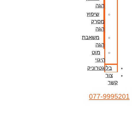
הגה
שיפוץ
מסרק
הגה
משאבת
הגה
מוט
היגוי
בלוגטרוניק
צור
קשר
077-9995201
שיפוץ / החלפת סליל כרית אוויר