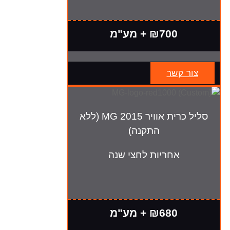
₪700 + מע"מ
צור קשר
סליל כרית אוויר MG 2015 (ללא
התקנה)
אחריות לחצי שנה
₪680 + מע"מ