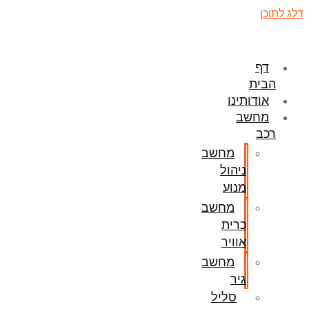
דלג לתוכן
דף
הבית
אודותינו
מחשב
רכב
מחשב
ניהול
מנוע
מחשב
כרית
אוויר
מחשב
גיר
סליל