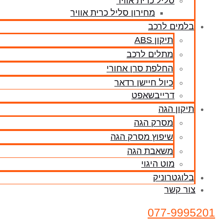
סליל כרית אוויר
מחירון סליל כרית אוויר
בלמים לרכב
תיקון ABS
מתלים לרכב
החלפת סרן אחורי
כיול חיישן רדאר
דרייבשאפט
תיקון הגה
מסרק הגה
שיפוץ מסרק הגה
משאבת הגה
מוט היגוי
בלוגטרוניק
צור קשר
077-9995201