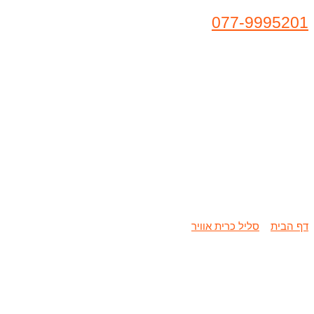
077-9995201
שיפוץ / החלפת
דף הבית
»
סליל כרית אוויר
»
שיפוץ / החלפת סליל כרית אוויר מאזדה