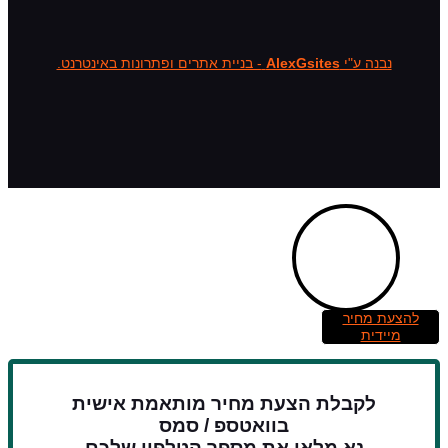
נבנה ע"י
AlexGsites
- בניית אתרים ופתרונות באינטרנט.
להצעת מחיר
מיידית
לקבלת הצעת מחיר מותאמת אישית
בוואטספ / סמס
נא מלאו את מספר הטלפון שלכם