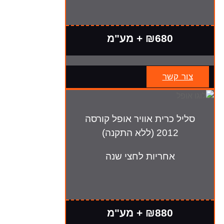
₪680 + מע"מ
צור קשר
סליל כרית אוויר אופל קורסה
2012 (ללא התקנה)
אחריות לחצי שנה
₪880 + מע"מ