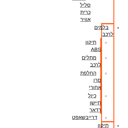
סליל
כרית
אוויר
בלמים
לרכב
תיקון
ABS
מתלים
לרכב
החלפת
סרן
אחורי
כיול
חיישן
רדאר
דרייבשאפט
תיקון