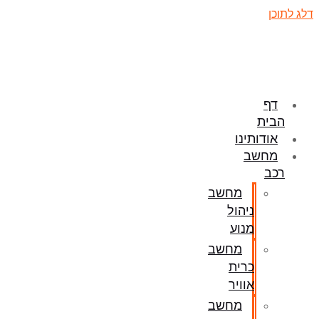
דלג לתוכן
דף
הבית
אודותינו
מחשב
רכב
מחשב
ניהול
מנוע
מחשב
כרית
אוויר
מחשב