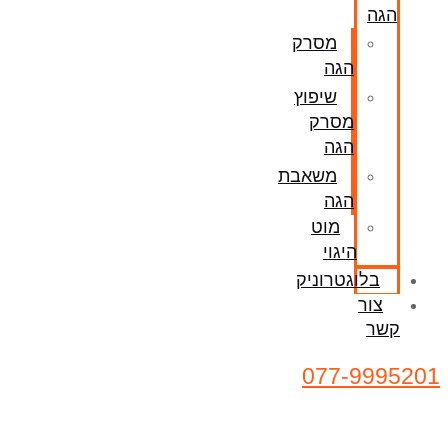
הגה
מסרק
הגה
שיפוץ
מסרק
הגה
משאבת
הגה
מוט
היגוי
בלוגטרוניק
צור
קשר
077-9995201