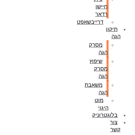
חיישן
רדאר
דרייבשאפט
תיקון
הגה
מסרק
הגה
שיפוץ
מסרק
הגה
משאבת
הגה
מוט
היגוי
בלוגטרוניק
צור
קשר