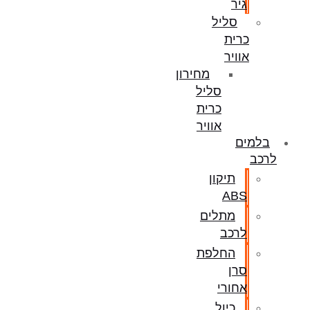
גיר
סליל
כרית
אוויר
מחירון
סליל
כרית
אוויר
בלמים
לרכב
תיקון
ABS
מתלים
לרכב
החלפת
סרן
אחורי
כיול