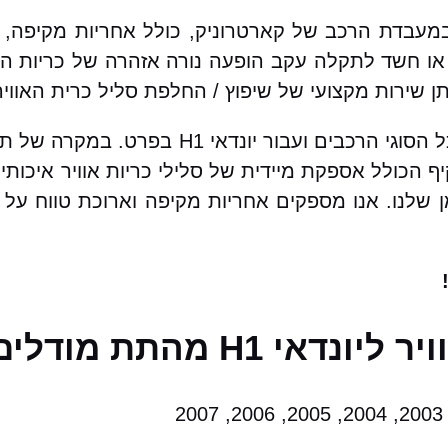
רות שיפוץ / החלפת סליל כרית אוויר ליונדאי H1 במעבדת הרכב של קארטרוניק, כו
ו חשד לתקלה עקב הופעה נורה אזהרה של כריות האו
שירות מקצועי של שיפוץ / החלפת סליל כרית האוויר
בקארטרוניק מאגר עצום של סלילי כרית אוויר עבור כל ה
יף הכולל אספקת מיידית של סלילי כריות אוויר איכו
מן שלנו. אנו מספקים אחריות מקיפה וארוכת טווח על
התת מודלים הבאים: