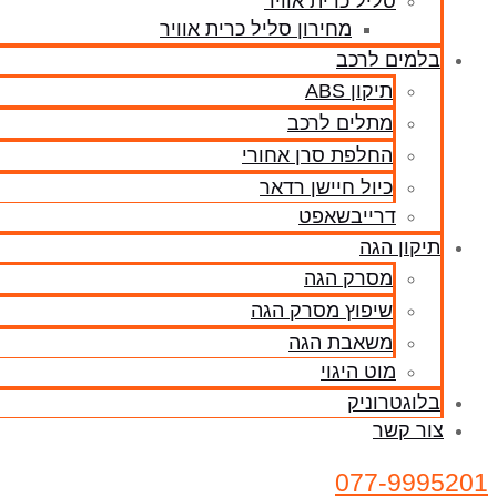
סליל כרית אוויר
מחירון סליל כרית אוויר
בלמים לרכב
תיקון ABS
מתלים לרכב
החלפת סרן אחורי
כיול חיישן רדאר
דרייבשאפט
תיקון הגה
מסרק הגה
שיפוץ מסרק הגה
משאבת הגה
מוט היגוי
בלוגטרוניק
צור קשר
077-9995201