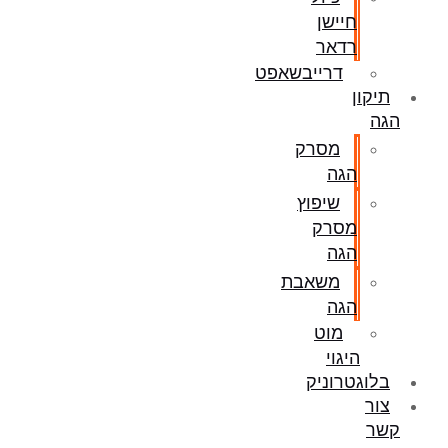
חיישן
רדאר
דרייבשאפט
תיקון
הגה
מסרק
הגה
שיפוץ
מסרק
הגה
משאבת
הגה
מוט
היגוי
בלוגטרוניק
צור
קשר