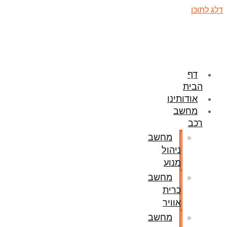
דלג לתוכן
דף
הבית
אודותינו
מחשב
רכב
מחשב
ניהול
מנוע
מחשב
כרית
אוויר
מחשב