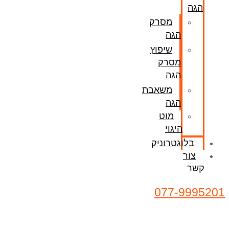
הגה
מסרק
הגה
שיפוץ
מסרק
הגה
משאבת
הגה
מוט
היגוי
בלוגטרוניק
צור
קשר
077-9995201