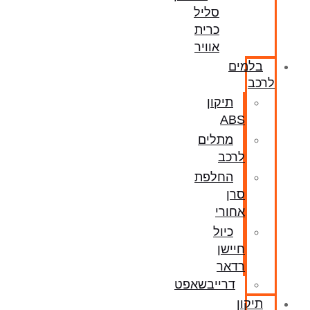
סליל
כרית
אוויר
בלמים
לרכב
תיקון
ABS
מתלים
לרכב
החלפת
סרן
אחורי
כיול
חיישן
רדאר
דרייבשאפט
תיקון