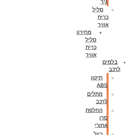
גיר
סליל
כרית
אוויר
מחירון
סליל
כרית
אוויר
בלמים
לרכב
תיקון
ABS
מתלים
לרכב
החלפת
סרן
אחורי
כיול