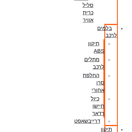
סליל
כרית
אוויר
בלמים
לרכב
תיקון
ABS
מתלים
לרכב
החלפת
סרן
אחורי
כיול
חיישן
רדאר
דרייבשאפט
תיקון