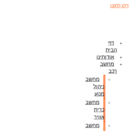
דלג לתוכן
דף
הבית
אודותינו
מחשב
רכב
מחשב
ניהול
מנוע
מחשב
כרית
אוויר
מחשב