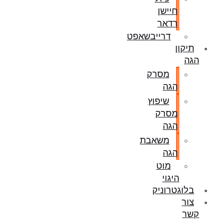
חיישן
רדאר
דרייבשאפט
תיקון
הגה
מסרק
הגה
שיפוץ
מסרק
הגה
משאבת
הגה
מוט
היגוי
בלוגטרוניק
צור
קשר