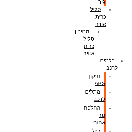
גיר
סליל
כרית
אוויר
מחירון
סליל
כרית
אוויר
בלמים
לרכב
תיקון
ABS
מתלים
לרכב
החלפת
סרן
אחורי
כיול