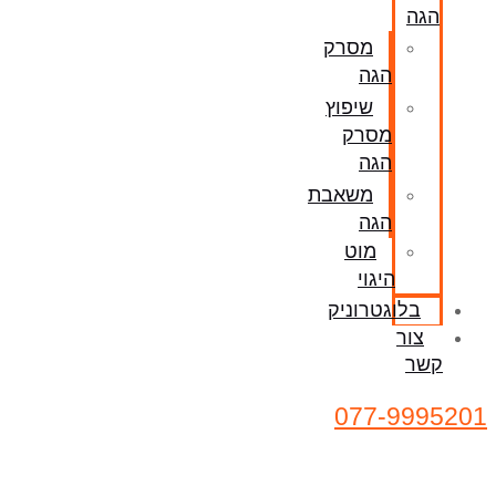
הגה
מסרק
הגה
שיפוץ
מסרק
הגה
משאבת
הגה
מוט
היגוי
בלוגטרוניק
צור
קשר
077-9995201