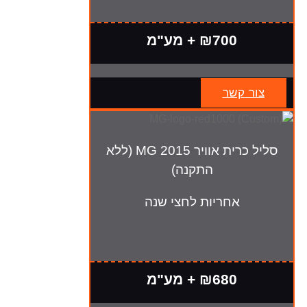
₪700 + מע"מ
צור קשר
סליל כרית אוויר MG 2015 (ללא
התקנה)
אחריות לחצי שנה
₪680 + מע"מ