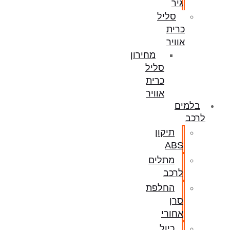
גיר
סליל
כרית
אוויר
מחירון
סליל
כרית
אוויר
בלמים
לרכב
תיקון
ABS
מתלים
לרכב
החלפת
סרן
אחורי
כיול