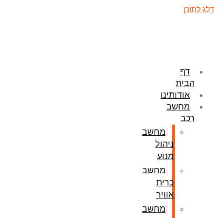
דלג לתוכן
דף
הבית
אודותינו
מחשב
רכב
מחשב
ניהול
מנוע
מחשב
כרית
אוויר
מחשב