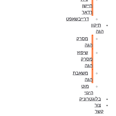
חיישן
רדאר
דרייבשאפט
תיקון
הגה
מסרק
הגה
שיפוץ
מסרק
הגה
משאבת
הגה
מוט
היגוי
בלוגטרוניק
צור
קשר