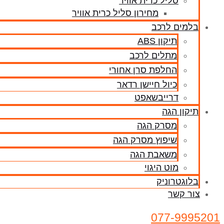
סליל כרית אוויר
מחירון סליל כרית אוויר
בלמים לרכב
תיקון ABS
מתלים לרכב
החלפת סרן אחורי
כיול חיישן רדאר
דרייבשאפט
תיקון הגה
מסרק הגה
שיפוץ מסרק הגה
משאבת הגה
מוט היגוי
בלוגטרוניק
צור קשר
077-9995201