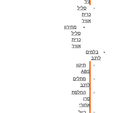
גיר
סליל
כרית
אוויר
מחירון
סליל
כרית
אוויר
בלמים
לרכב
תיקון
ABS
מתלים
לרכב
החלפת
סרן
אחורי
כיול