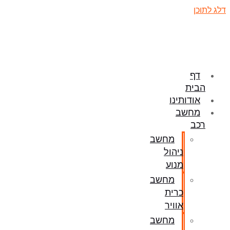
דלג לתוכן
דף
הבית
אודותינו
מחשב
רכב
מחשב
ניהול
מנוע
מחשב
כרית
אוויר
מחשב