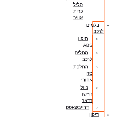
סליל
כרית
אוויר
בלמים
לרכב
תיקון
ABS
מתלים
לרכב
החלפת
סרן
אחורי
כיול
חיישן
רדאר
דרייבשאפט
תיקון