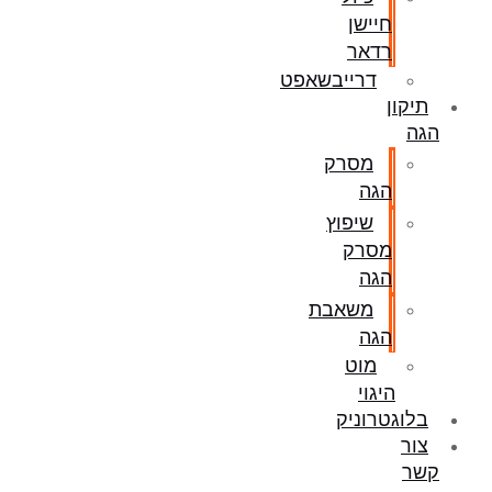
חיישן
רדאר
דרייבשאפט
תיקון
הגה
מסרק
הגה
שיפוץ
מסרק
הגה
משאבת
הגה
מוט
היגוי
בלוגטרוניק
צור
קשר