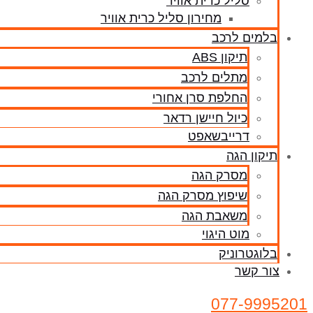
סליל כרית אוויר
מחירון סליל כרית אוויר
בלמים לרכב
תיקון ABS
מתלים לרכב
החלפת סרן אחורי
כיול חיישן רדאר
דרייבשאפט
תיקון הגה
מסרק הגה
שיפוץ מסרק הגה
משאבת הגה
מוט היגוי
בלוגטרוניק
צור קשר
077-9995201