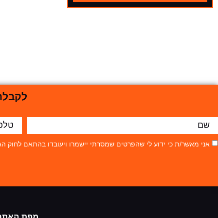
לקבלת 
אני מאשר/ת כי ידוע לי שהפרטים שמסרתי יישמרו ויעובדו בהתאם לחוק הגנת הפרטיות, התשמ"א–81
מפת האתר