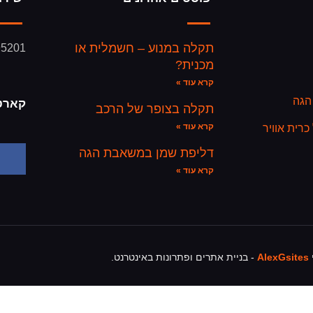
תקלה במנוע – חשמלית או
95201
מכנית?
קרא עוד »
הגה
קארט
תקלה בצופר של הרכב
קרא עוד »
רית אוויר
דליפת שמן במשאבת הגה
קרא עוד »
י
AlexGsites
- בניית אתרים ופתרונות באינטרנט.