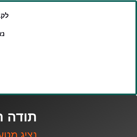
לקב
נא
תודה ר
נציג מטע