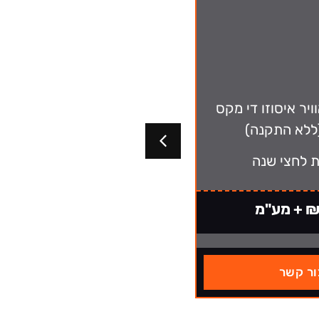
ויר איסוזו די מקס
(ללא התקנה
ת לחצי שנה
אחריות לחצי ש
ע"מ
₪700 + מע"מ
ור קשר
צור קשר