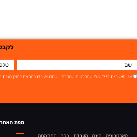
לקבלת
אני מאשר/ת כי ידוע לי שהפרטים שמסרתי יישמרו ויעובדו בהתאם לחוק הגנת הפרטיות, התשמ"א–1981 (כו
מפת האתר
קארטרוניק הינה מעבדת רכב המתמחה